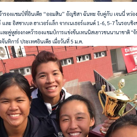
ารองแชมป์ที่อินเดีย “ออมสิน” อัญชิสา ฉันทะ จับคู่กับ เจนนี่ หว่อ
อร์ และ อิสซาเบล ฮาเวอร์แล็ก จากเนเธอร์แลนด์ 1-6, 5-7 ในรอบช
สาและคู่หูฮ่องกงคว้ารองแชมป์การแข่งขันเทนนิสเยาวชนนานาชาติ "จัน
องจันทิการ์ ประเทศอินเดีย เมื่อวันที่ 5 ม.ค.