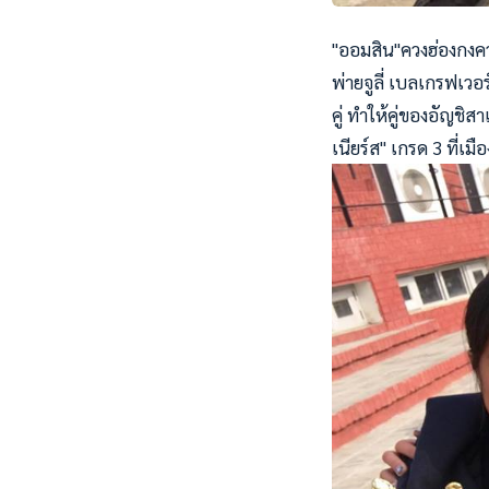
"ออมสิน"ควงฮ่องกงคว้
พ่ายจูลี่ เบลเกรฟเว
คู่ ทำให้คู่ของอัญชิ
เนียร์ส" เกรด 3 ที่เมื