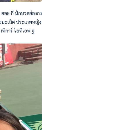
ง ฮอย กี นักหวดฮ่องกง
ิงชนะเลิศ ประเภทหญิง
ทิการ์ ไอทีเอฟ จู