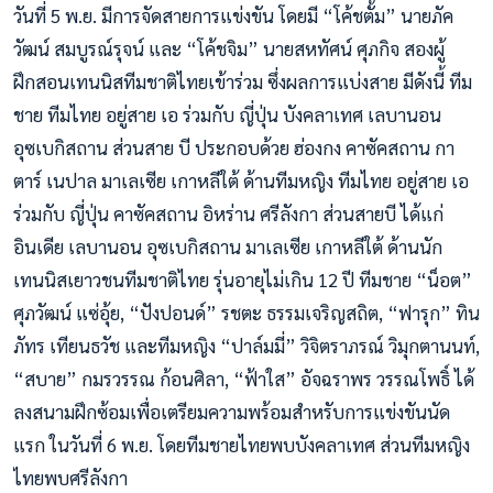
วันที่ 5 พ.ย. มีการจัดสายการแข่งขัน โดยมี “โค้ชตั้ม” นายภัค
วัฒน์ สมบูรณ์รุจน์ และ “โค้ชจิม” นายสหทัศน์ ศุภกิจ สองผู้
ฝึกสอนเทนนิสทีมชาติไทยเข้าร่วม ซึ่งผลการแบ่งสาย มีดังนี้ ทีม
ชาย ทีมไทย อยู่สาย เอ ร่วมกับ ญี่ปุ่น บังคลาเทศ เลบานอน
อุซเบกิสถาน ส่วนสาย
บี ประกอบด้วย ฮ่องกง คาซัคสถาน กา
ตาร์ เนปาล มาเลเซีย เกาหลีใต้ ด้านทีมหญิง ทีมไทย อยู่สาย เอ
ร่วมกับ ญี่ปุ่น คาซัคสถาน อิหร่าน ศรีลังกา ส่วนสายบี ได้แก่
อินเดีย เลบานอน อุซเบกิสถาน มาเลเซีย เกาหลีใต้
ด้านนัก
เทนนิสเยาวชนทีมชาติไทย รุ่นอายุไม่เกิน 12 ปี ทีมชาย “น็อต”
ศุภวัฒน์ แซ่อุ้ย, “ปังปอนด์” รชตะ ธรรมเจริญสถิต, “ฟารุก” ทิน
ภัทร เทียนธวัช และทีมหญิง “ปาล์มมี่” วิจิตราภรณ์ วิมุกตานนท์,
“สบาย” กมรวรรณ ก้อนศิลา, “ฟ้าใส” อัจฉราพร วรรณโพธิ์ ได้
ลงสนามฝึกซ้อมเพื่อเตรียมความพร้อมสำหรับการแข่งขันนัด
แรก ในวันที่ 6 พ.ย. โดยทีมชายไทยพบบังคลาเทศ ส่วนทีมหญิง
ไทยพบศรีลังกา