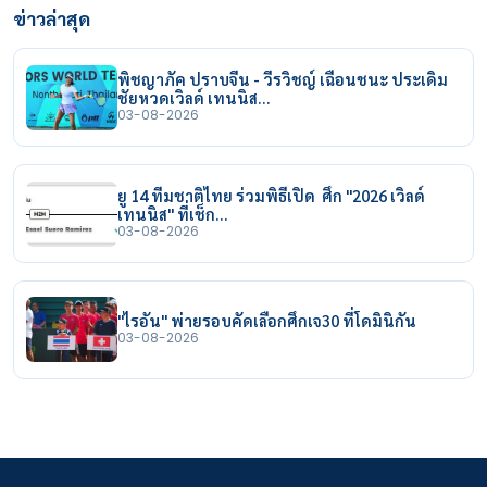
ข่าวล่าสุด
พิชญาภัค ปราบจีน - วีรวิชญ์ เฉือนชนะ ประเดิม
ชัยหวดเวิลด์ เทนนิส…
03-08-2026
ยู 14 ทีมชาติไทย ร่วมพิธีเปิด ศึก "2026 เวิลด์
เทนนิส" ที่เช็ก…
03-08-2026
"ไรอัน" พ่ายรอบคัดเลือกศึกเจ30 ที่โดมินิกัน
03-08-2026