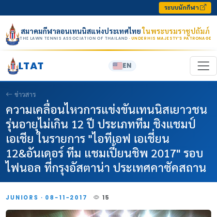
Skip to content
ระบบนักกีฬา
สมาคมกีฬาลอนเทนนิสแห่งประเทศไทย
ในพระบรมราชูปถัมภ์
THE LAWN TENNIS ASSOCIATION OF THAILAND
· UNDER HIS MAJESTY’S PATRONAGE
LTAT
EN
ข่าวสาร
ความเคลื่อนไหวการแข่งขันเทนนิสเยาวชน
รุ่นอายุไม่เกิน 12 ปี ประเภททีม ชิงแชมป์
เอเชีย ในรายการ "ไอทีเอฟ เอเชี่ยน
12&อันเดอร์ ทีม แชมเปี้ยนชิพ 2017" รอบ
ไฟนอล ที่กรุงอัสตาน่า ประเทศคาซัคสถาน
JUNIORS · 08-11-2017
15