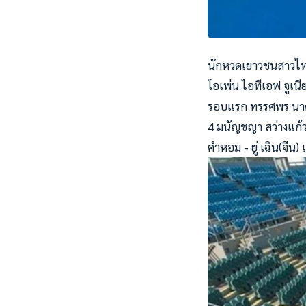
นักหวดเยาวชนสาวไทยค
โอเพ่น ไอทีเอฟ จูเนีย
รอบแรก ทรรศพร นาคหล่
4 มนัญชญา สว่างแก้ว -
คำหอม - ยู่ เฉิน(จีน