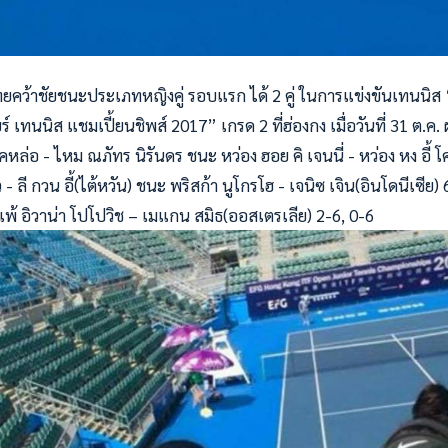
ว้าชัยชนะประเภทหญิงคู่ รอบแรก ได้ 2 คู่ ในการแข่งขันเทนนิส “
ร์ เทนนิส แชมเปี้ยนชิพส์ 2017” เกรด 2 ที่ฮ่องกง เมื่อวันที่ 31 ต.ค
อ - ไหม ณภัทร นิรันดร ชนะ หว่อง ฮอย คิ เจนนี่ - หว่อง หง อี้ โค
 ลี กวน อี้(ไต้หวัน) ชนะ พริสก้า นูโกรโฮ - เจนิซ เจิน(อินโดนีเซีย)
) แพ้ อิวาน่า โปโปวิช – เมแกน สมิธ(ออสเตรเลีย) 2-6, 0-6