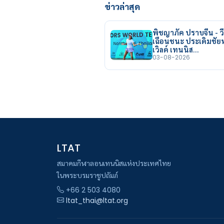
ข่าวล่าสุด
พิชญาภัค ปราบจีน - วี
เฉือนชนะ ประเดิมชั
เวิลด์ เทนนิส…
03-08-2026
LTAT
สมาคมกีฬาลอนเทนนิสแห่งประเทศไทย
ในพระบรมราชูปถัมภ์
+66 2 503 4080
ltat_thai@ltat.org