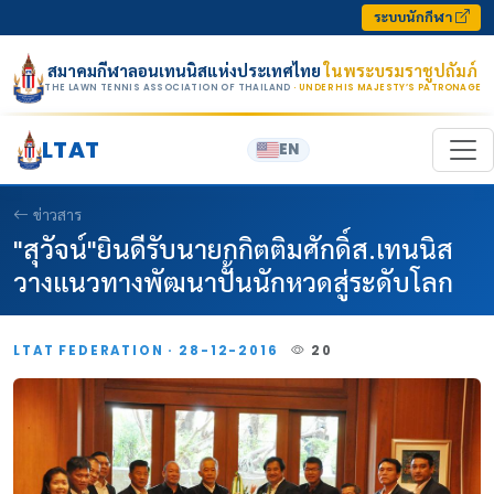
Skip to content
ระบบนักกีฬา
สมาคมกีฬาลอนเทนนิสแห่งประเทศไทย
ในพระบรมราชูปถัมภ์
THE LAWN TENNIS ASSOCIATION OF THAILAND
· UNDER HIS MAJESTY’S PATRONAGE
LTAT
EN
ข่าวสาร
"สุวัจน์"ยินดีรับนายกกิตติมศักดิ์ส.เทนนิส
วางแนวทางพัฒนาปั้นนักหวดสู่ระดับโลก
LTAT FEDERATION · 28-12-2016
20