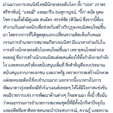
ผ่านมาวงการเทนนิสไทยมีนักหวดระดับโลก ทั้ง "บอล" ภราดร
ศรีชาพันธุ์, "แทมมี่" แทมมารีน ธนสุกาญจน์, "ปิ๊ก" ดนัย อุดม
โชค รวมทั้งยังมีคู่แฝด สนฉัตร-สรรค์ชัย รติวัฒน์ ซึ่งจากนี้ต้อง
ทำงานกันอย่างหนักเพื่อช่วยกันสร้างวีรบุรุษเทนนิสคนใหม่ขึ้น
มา โดยจากการที่ได้พูดคุยแลกเปลี่ยนความคิดเห็นกับคณะ
กรรมการอำนวยการสมาคมกีฬาเทนนิสฯ มีแนวทางร่วมกันใน
การสร้างนักหวดระดับโลกคนใหม่ขึ้นมา เพราะคนไทยต่างรอ
คอยอยู่ ซึ่งการสร้างนักเทนนิสแต่ละคนต้องใช้ทั้งกำลังกายกำลัง
ใจ และครอบครัวต้องสนับสนุนเต็มที่ สิ่งสำคัญคืองบประมาณ
สนับสนุนจากภาคเอกชน และภาครัฐ เพราะการจะสร้างนักหวด
แต่ละคนจะตัองใช้งบจำนวนมาก นอกจากนี้แนวทางในการ
พัฒนาดาวรุ่งจะต้องมีทัวร์นาเมนต์เยอะๆ ให้ได้มีโอกาสแข่งขัน
พอมีรายการแข่ง การพัฒนาด้านต่างๆ ก็จะตามมา ทั้งนี้ เชื่อมั่น
ว่าคณะกรรมการอำนวยการสมาคมชุดนี้ที่มีทั้งนักกีฬาปัจจุบัน
และอดีตทีมชาติหลายคนจะนำประสบการณ์, ความรู้ และความ