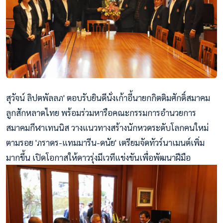
สุวัจน์ ลิปตพัลลภ' ตอบรับยินดีนั่งเก้าอี้นายกกิตติมศักดิ์สมาคม
ลูกสักหลาดไทย พร้อมร่วมหารือคณะกรรมการอำนวยการ
สมาคมกีฬาเทนนิส วางแนวทางสร้างนักหวดระดับโลกคนใหม่
ตามรอย 'ภราดร-แทมมารีน-ดนัย' เตรียมจัดทัวร์นาเมนต์เพิ่ม
มากขึ้น เปิดโอกาสให้ดาวรุ่งมีเวทีแข่งขันเพื่อพัฒนาฝีมือ